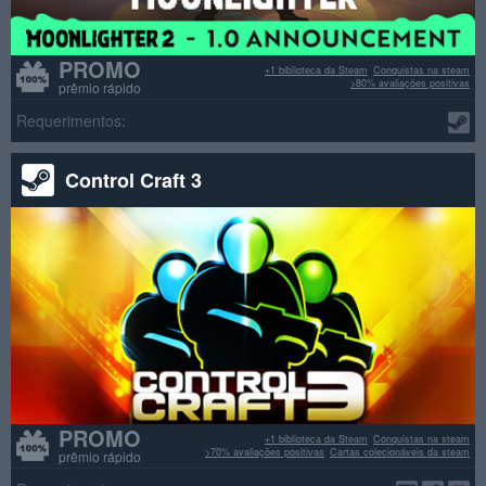
PROMO
+1 biblioteca da Steam
Conquistas na steam
>80% avaliações positivas
prêmio rápido
Requerimentos:
Control Craft 3
PROMO
+1 biblioteca da Steam
Conquistas na steam
>70% avaliações positivas
Cartas colecionáveis da steam
prêmio rápido