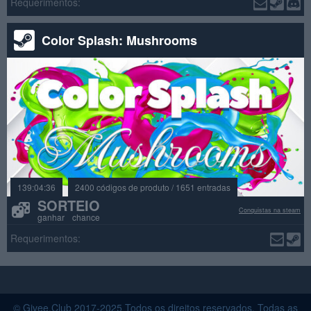
Requerimentos:
Color Splash: Mushrooms
139:04:36
2400 códigos de produto / 1651 entradas
SORTEIO
Conquistas na steam
ganhar chance
Requerimentos:
© Givee.Club 2017-2025 Todos os direitos reservados. Todas as