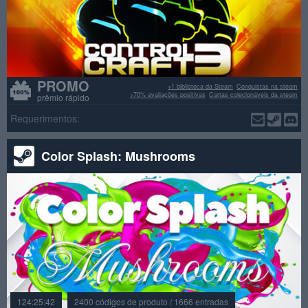
PROMO
+1 biblioteca da Steam
Conquistas na steam
>70% avaliações positivas
Cartas colecionáveis da steam
prêmio rápido
Requerimentos:
Color Splash: Mushrooms
124:25:42
2400 códigos de produto / 1666 entradas