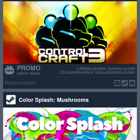
PROMO
+1 biblioteca da Steam
Conquistas na steam
>70% avaliações positivas
Cartas colecionáveis da steam
prêmio rápido
Requerimentos:
Color Splash: Mushrooms