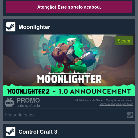
Atenção! Este sorteio acabou.
Moonlighter
Steam
PROMO
+1 biblioteca da Steam
Conquistas na steam
>80% avaliações positivas
prêmio rápido
Requerimentos:
Control Craft 3