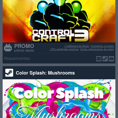
PROMO
+1 biblioteca da Steam
Conquistas na steam
>70% avaliações positivas
Cartas colecionáveis da steam
prêmio rápido
Requerimentos:
Color Splash: Mushrooms