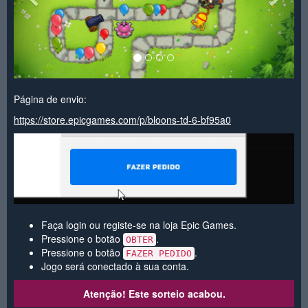
Página de envio:
https://store.epicgames.com/p/bloons-td-6-bf95a0
Faça login ou registe-se na loja Epic Games.
Pressione o botão
.
OBTER
Pressione o botão
.
FAZER PEDIDO
Jogo será conectado à sua conta.
Atenção! Este sorteio acabou.