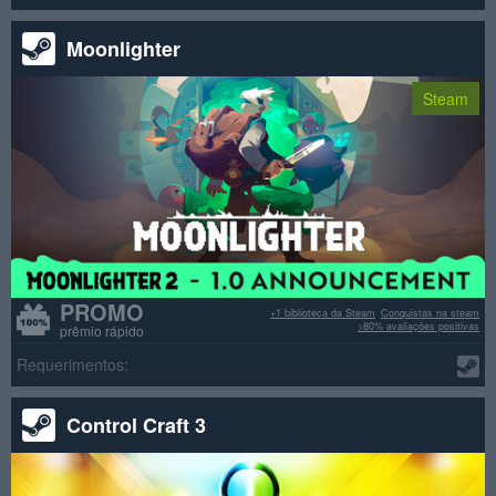
Moonlighter
Steam
PROMO
+1 biblioteca da Steam
Conquistas na steam
>80% avaliações positivas
prêmio rápido
Requerimentos:
Control Craft 3