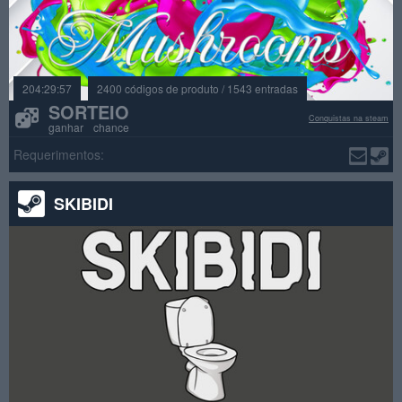
204:29:57
2400 códigos de produto / 1543 entradas
SORTEIO
Conquistas na steam
ganhar chance
Requerimentos:
SKIBIDI