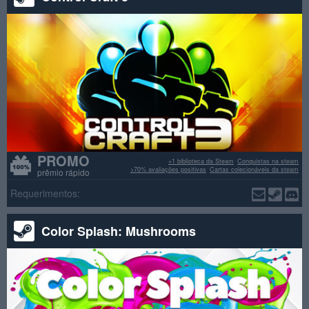
PROMO
+1 biblioteca da Steam
Conquistas na steam
>70% avaliações positivas
Cartas colecionáveis da steam
prêmio rápido
Requerimentos:
Color Splash: Mushrooms