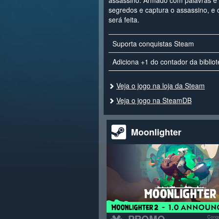
assassino. Armado com palavras e i
segredos e captura o assassino, e ce
será feita.
Suporta conquistas Steam
Adiciona +1 do contador da biblio
Veja o jogo na loja da Steam
Veja o jogo na SteamDB
Moonlighter
PROMO
Conqu