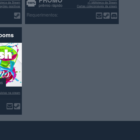
lioteca da Steam
+1 biblioteca da Steam
prêmio rápido
ações positivas
Cartas colecionáveis da steam
>70% avaliações positivas
Requerimentos:
rooms
as
istas na steam