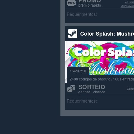
+1 bib
prêmio rápido
>80% avali
Requerimentos:
Color Splash: Mush
164:07:18
2400 códigos de produto / 1601 entrad
SORTEIO
Conqu
ganhar chance
Requerimentos: