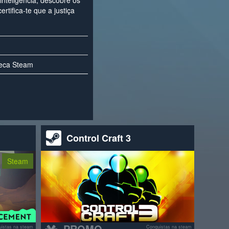
nteligência, descobre os
rtifica-te que a justiça
teca Steam
Control Craft 3
Steam
PROMO
istas na steam
Conquistas na steam