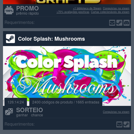
PROMO
+1 biblioteca da Steam
Conquistas na steam
>70% avaliações positivas
Cartas colecionáveis da steam
prêmio rápido
Requerimentos:
Color Splash: Mushrooms
126:14:24
2400 códigos de produto / 1665 entradas
SORTEIO
Conquistas na steam
ganhar chance
Requerimentos: