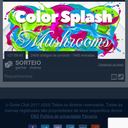
127:09:43
2400 códigos de produto / 1665 entradas
SORTEIO
Conquistas na steam
ganhar chance
Requerimentos:
© Givee.Club 2017-2025 Todos os direitos reservados. Todas as
marcas registradas são propriedades de seus respectivos donos.
FAQ
Política de privacidade
Parceria