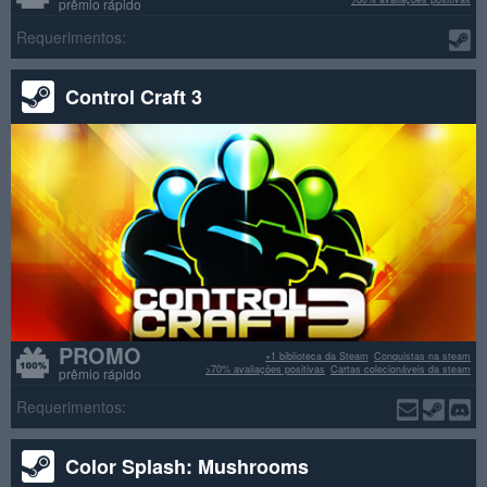
prêmio rápido
Requerimentos:
Control Craft 3
PROMO
+1 biblioteca da Steam
Conquistas na steam
>70% avaliações positivas
Cartas colecionáveis da steam
prêmio rápido
Requerimentos:
Color Splash: Mushrooms