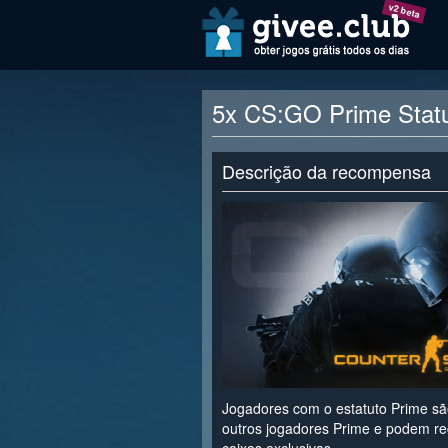
v2 beta
5x CS:GO Prime Statu
Descrição da recompensa
Jogadores com o estatuto Prime s
outros jogadores Prime e podem rec