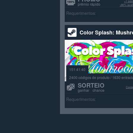
+1 bib
prêmio rápido
>80% avali
Requerimentos:
Color Splash: Mush
151:41:40
2400 códigos de produto / 1630 entrad
SORTEIO
Conqu
ganhar chance
Requerimentos: