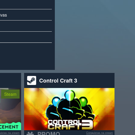
ivas
Control Craft 3
Steam
PROMO
istas na steam
Conquistas na steam