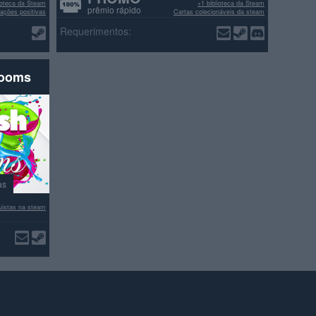
lioteca da Steam
+1 biblioteca da Steam
prêmio rápido
ações positivas
Cartas colecionáveis da steam
>70% avaliações positivas
Requerimentos:
rooms
as
istas na steam