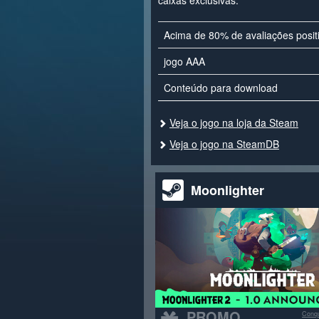
caixas exclusivas.
Acima de 80% de avaliações posit
jogo AAA
Conteúdo para download
Veja o jogo na loja da Steam
Veja o jogo na SteamDB
Moonlighter
PROMO
Conqu