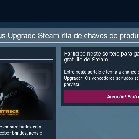
s Upgrade Steam rifa de chaves de produ
Participe neste sorteio para 
gratuito de Steam
Entre neste sorteio e tenha a chance
Upgrade"! Os vencedores sortudos se
prevista.
Atenção! Está r
ão emparelhados com
eber brindes, itens e