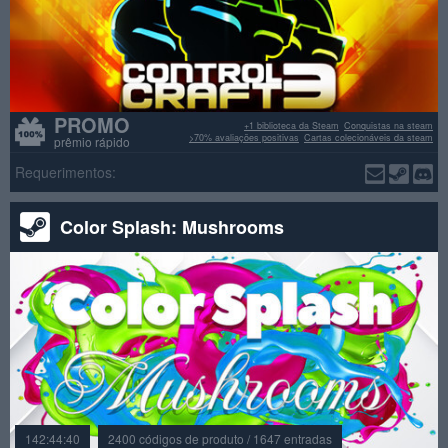
PROMO
+1 biblioteca da Steam
Conquistas na steam
>70% avaliações positivas
Cartas colecionáveis da steam
prêmio rápido
Requerimentos:
Color Splash: Mushrooms
142:44:40
2400 códigos de produto / 1647 entradas