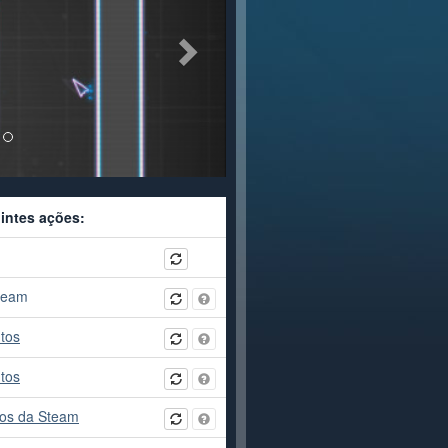
uintes ações:
Steam
tos
tos
ejos da Steam