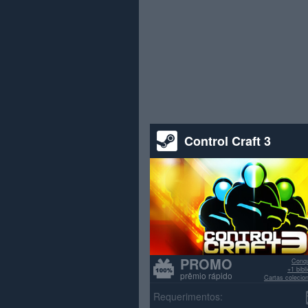
Control Craft 3
PROMO
Conqu
+1 bib
prêmio rápido
Cartas colecio
>70% avali
Requerimentos: