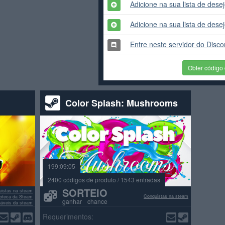
Adicione na sua lista de des
Adicione na sua lista de des
Entre neste servidor do Disco
Obter código
Color Splash: Mushrooms
199:09:05
2400 códigos de produto / 1543 entradas
SORTEIO
istas na steam
Conquistas na steam
lioteca da Steam
ganhar chance
náveis da steam
ações positivas
Requerimentos: