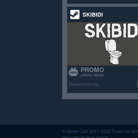
SKIBIDI
PROMO
prêmio rápido
Requerimentos:
© Givee.Club 2017-2025 Todos os dire
seus respectivos donos.