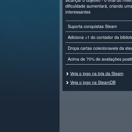
alcançar o objetivo - o final do nív
dificuldade aumentará, criando uma
interessantes
Suporta conquistas Steam
Adiciona +1 do contador da biblio
Dropa cartas colecionaveis da st
Acima de 70% de avaliações posit
Veja o jogo na loja da Steam
Veja o jogo na SteamDB