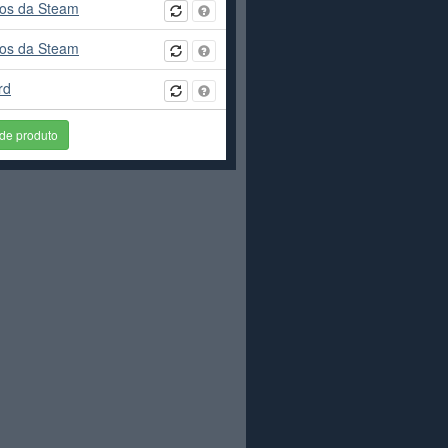
ejos da Steam
ejos da Steam
rd
 de produto