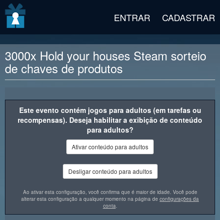
v2 beta
ENTRAR
CADASTRAR
3000x Hold your houses Steam sorteio
de chaves de produtos
Descrição da recompensa
Este evento contém jogos para adultos (em tarefas ou
recompensas). Deseja habilitar a exibição de conteúdo
para adultos?
Ativar conteúdo para adultos
Desligar conteúdo para adultos
Ao ativar esta configuração, você confirma que é maior de idade. Você pode
alterar esta configuração a qualquer momento na página de
configurações da
conta
.
Você já passou por um assalto e não tinha armas para se