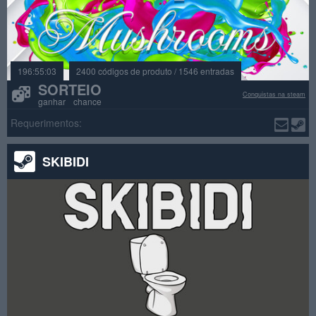
196:55:03
2400 códigos de produto / 1546 entradas
SORTEIO
Conquistas na steam
ganhar chance
Requerimentos:
SKIBIDI