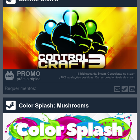
PROMO
+1 biblioteca da Steam
Conquistas na steam
>70% avaliações positivas
Cartas colecionáveis da steam
prêmio rápido
Requerimentos:
Color Splash: Mushrooms