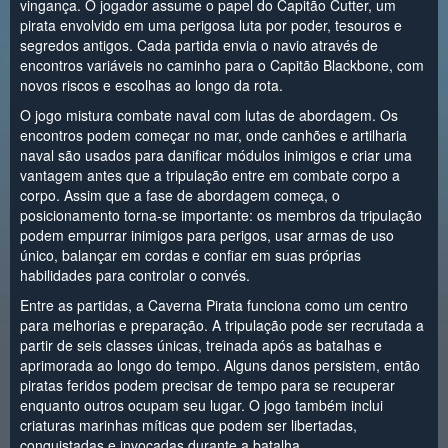
vingança. O jogador assume o papel do Capitão Cutter, um
pirata envolvido em uma perigosa luta por poder, tesouros e
segredos antigos. Cada partida envia o navio através de
encontros variáveis no caminho para o Capitão Blackbone, com
novos riscos e escolhas ao longo da rota.
O jogo mistura combate naval com lutas de abordagem. Os
encontros podem começar no mar, onde canhões e artilharia
naval são usados para danificar módulos inimigos e criar uma
vantagem antes que a tripulação entre em combate corpo a
corpo. Assim que a fase de abordagem começa, o
posicionamento torna-se importante: os membros da tripulação
podem empurrar inimigos para perigos, usar armas de uso
único, balançar em cordas e confiar em suas próprias
habilidades para controlar o convés.
Entre as partidas, a Caverna Pirata funciona como um centro
para melhorias e preparação. A tripulação pode ser recrutada a
partir de seis classes únicas, treinada após as batalhas e
aprimorada ao longo do tempo. Alguns danos persistem, então
piratas feridos podem precisar de tempo para se recuperar
enquanto outros ocupam seu lugar. O jogo também inclui
criaturas marinhas míticas que podem ser libertadas,
conquistadas e invocadas durante a batalha.