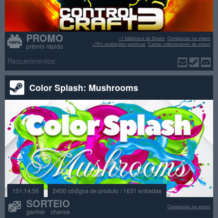
PROMO
+1 biblioteca da Steam
Conquistas na steam
>70% avaliações positivas
Cartas colecionáveis da steam
prêmio rápido
Requerimentos:
Color Splash: Mushrooms
151:14:56
2400 códigos de produto / 1631 entradas
SORTEIO
Conquistas na steam
ganhar chance