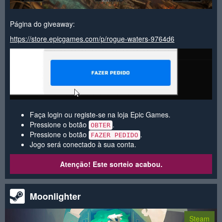
Página do giveaway:
https://store.epicgames.com/p/rogue-waters-9764d6
Faça login ou registe-se na loja Epic Games.
Pressione o botão
.
OBTER
Pressione o botão
.
FAZER PEDIDO
Jogo será conectado à sua conta.
Atenção! Este sorteio acabou.
Moonlighter
Steam