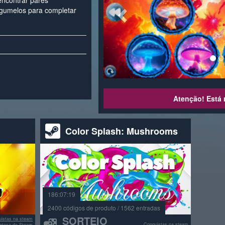
encontrar pares
gumelos para completar
Atenção! Está r
Color Splash: Mushrooms
186:07:19
2400 códigos de produto / 1562 entradas
SORTEIO
istas na steam
Conquistas na steam
lioteca da Steam