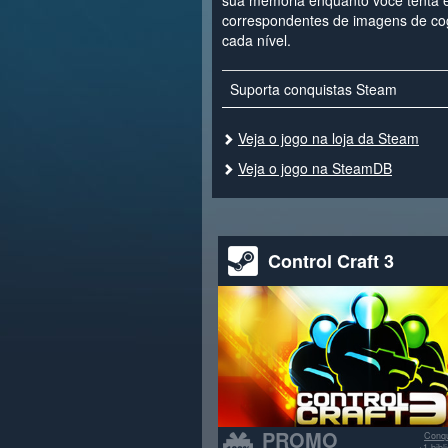
sua memória enquanto você tenta 
correspondentes de imagens de co
cada nível.
Suporta conquistas Steam
Veja o jogo na loja da Steam
Veja o jogo na SteamDB
Control Craft 3
PROMO
Conqu
+1 bib