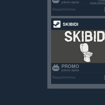
prêmio rápido
Cartas colecio
>70% avali
Requerimentos:
SKIBIDI
PROMO
prêmio rápido
Requerimentos: