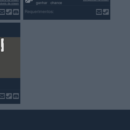
ganhar chance
náveis da steam
ações positivas
Requerimentos: