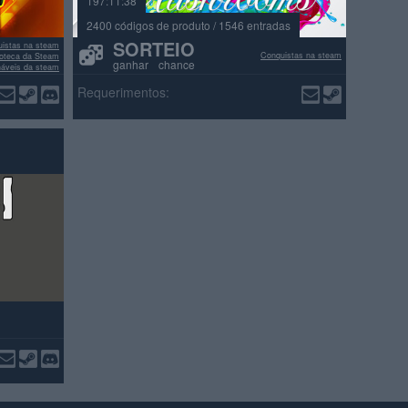
197:11:38
2400 códigos de produto / 1546 entradas
SORTEIO
istas na steam
Conquistas na steam
lioteca da Steam
ganhar chance
náveis da steam
ações positivas
Requerimentos: