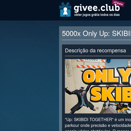
v2 beta
5000x Only Up: SKIB
Descrição da recompensa
"Up: SKIBIDI TOGETHER" é um incrí
parkour onde precisão e velocidade