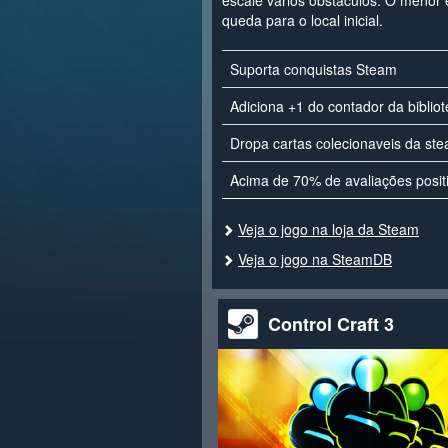
escale vários obstáculos. O menor
queda para o local inicial.
Suporta conquistas Steam
Adiciona +1 do contador da biblio
Dropa cartas colecionaveis da st
Acima de 70% de avaliações posit
Veja o jogo na loja da Steam
Veja o jogo na SteamDB
Control Craft 3