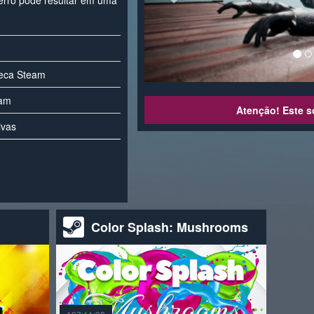
 erro pode resultar em uma
teca Steam
eam
Atenção! Este s
ivas
Color Splash: Mushrooms