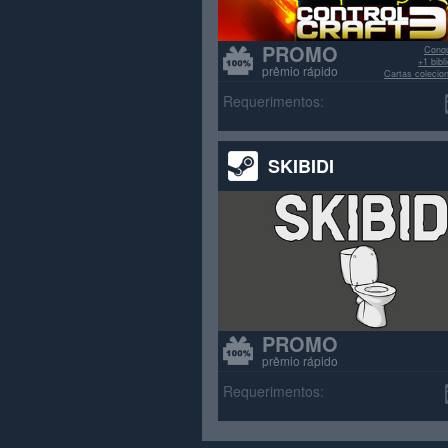
PROMO
Conqu
+1 bib
prêmio rápido
Cartas colecio
>70% avali
Requerimentos:
SKIBIDI
PROMO
prêmio rápido
Requerimentos: