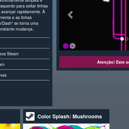
 extremamente simples e
squerdo para soltar linhas
as avançar rapidamente. À
menta e as linhas
ne/Dash" se torna uma
constante mudança.
teca Steam
Atenção! Este s
eam
ivas
Color Splash: Mushrooms