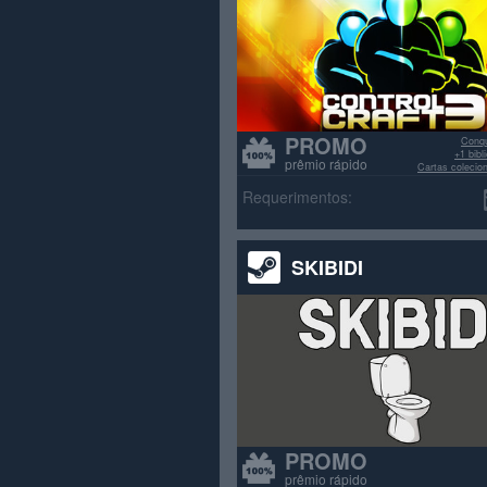
PROMO
Conqu
+1 bib
prêmio rápido
Cartas colecio
>70% avali
Requerimentos:
SKIBIDI
PROMO
prêmio rápido