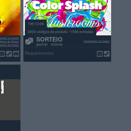
195:13:06
2400 códigos de produto / 1546 entradas
SORTEIO
istas na steam
Conquistas na steam
lioteca da Steam
ganhar chance
náveis da steam
ações positivas
Requerimentos: