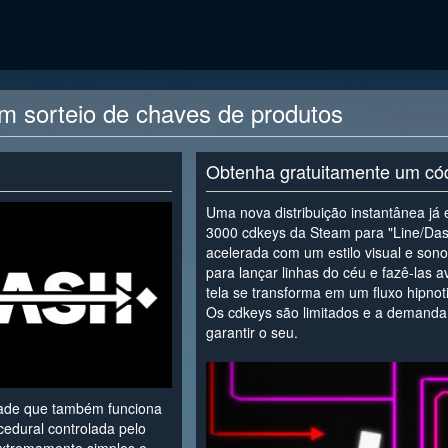
m sorteio de chaves de produtos
Obtenha gratuitamente um có
Uma nova distribuição instantânea já e
3000 cdkeys da Steam para "Line/Das
acelerada com um estilo visual e son
para lançar linhas do céu e fazê-las 
tela se transforma em um fluxo hipno
Os cdkeys são limitados e a demanda é
garantir o seu.
<
rcade que também funciona
edural controlada pelo