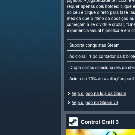
jogador. A jogabilidade principal é
requer apenas dois botões: clique e
do céu e clique direito para fazê-l
medida que o ritmo da oposição au
começam a se dividir e cruzar, "Li
experiência visual hipnótica e em 
Suporta conquistas Steam
Adiciona +1 do contador da biblio
Dropa cartas colecionaveis da st
Acima de 70% de avaliações posit
Veja o jogo na loja da Steam
Veja o jogo na SteamDB
Control Craft 3