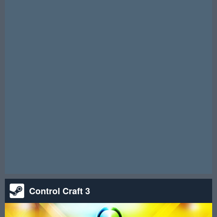
essas chaves Steam gratuitas, então agarre sua chance -
inscreva-se agora e você pode ganhar uma!
<
>
Atenção! Está rifa terminou.
Control Craft 3