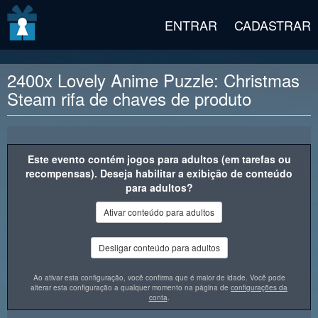
v2 beta
ENTRAR
CADASTRAR
2400x Lovely Anime Puzzle: Christmas
Steam rifa de chaves de produto
Descrição da recompensa
Este evento contém jogos para adultos (em tarefas ou
recompensas). Deseja habilitar a exibição de conteúdo
para adultos?
Ativar conteúdo para adultos
Desligar conteúdo para adultos
Ao ativar esta configuração, você confirma que é maior de idade. Você pode
alterar esta configuração a qualquer momento na página de
configurações da
conta
.
"Lovely Anime Puzzle: Christmas" é um encantador jogo de