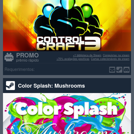
PROMO
+1 biblioteca da Steam
Conquistas na steam
>70% avaliações positivas
Cartas colecionáveis da steam
prêmio rápido
Requerimentos:
Color Splash: Mushrooms