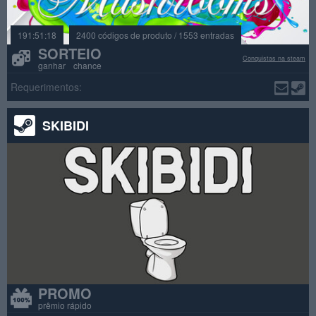
191:51:18
2400 códigos de produto / 1553 entradas
SORTEIO
Conquistas na steam
ganhar chance
Requerimentos:
SKIBIDI
PROMO
prêmio rápido