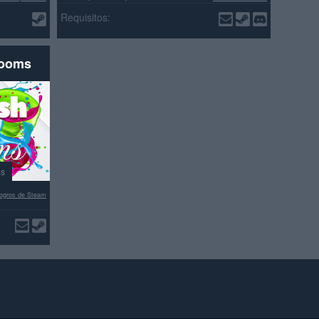
>70% reseñas positivas
Requisitos:
rooms
as
ogros de Steam