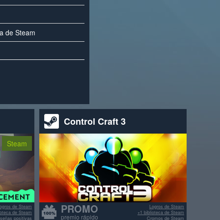
ca de Steam
Control Craft 3
Steam
PROMO
ogros de Steam
Logros de Steam
lioteca de Steam
+1 biblioteca de Steam
premio rápido
señas positivas
Cromos de Steam