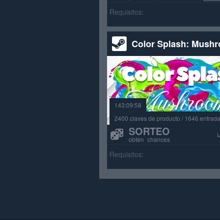
Requisitos:
Color Splash: Mush
143:09:58
2400 claves de producto / 1646 entrad
SORTEO
L
obtén chances
Requisitos: