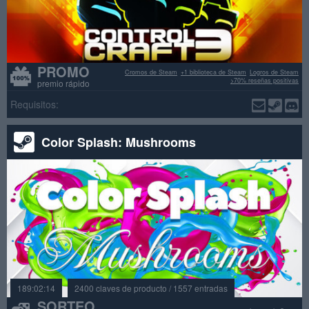
PROMO
Cromos de Steam
+1 biblioteca de Steam
Logros de Steam
>70% reseñas positivas
premio rápido
Requisitos:
Color Splash: Mushrooms
189:02:14
2400 claves de producto / 1557 entradas
SORTEO