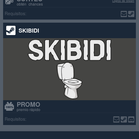
Logros de Steam
obtén chances
Requisitos:
SKIBIDI
PROMO
premio rápido
Requisitos: