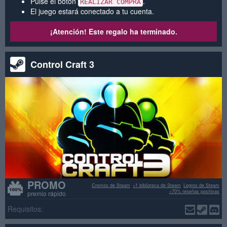
Pulse el botón
.
REALIZAR COMPRA
El juego estará conectado a tu cuenta.
¡Atención! Este regalo ha terminado.
Control Craft 3
PROMO
Cromos de Steam
+1 biblioteca de Steam
Logros de Steam
>70% reseñas positivas
premio rápido
Requisitos: