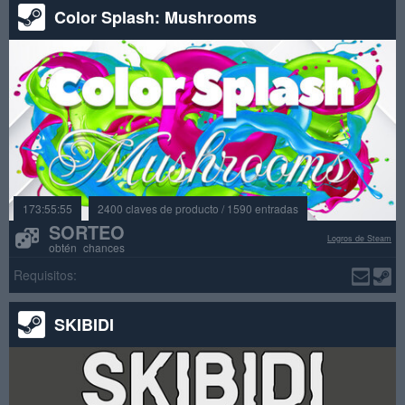
Color Splash: Mushrooms
173:55:55
2400 claves de producto / 1590 entradas
SORTEO
Logros de Steam
obtén chances
Requisitos:
SKIBIDI