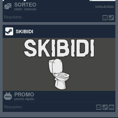
SORTEO
Logros de Steam
obtén chances
Requisitos:
SKIBIDI
PROMO
premio rápido
Requisitos: