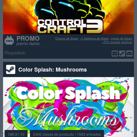
PROMO
Cromos de Steam
+1 biblioteca de Steam
Logros de Steam
>70% reseñas positivas
premio rápido
Requisitos:
Color Splash: Mushrooms
186:31:10
2400 claves de producto / 1563 entradas