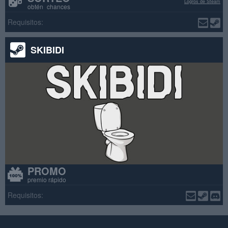
Logros de Steam
obtén chances
Requisitos:
SKIBIDI
PROMO
premio rápido
Requisitos: