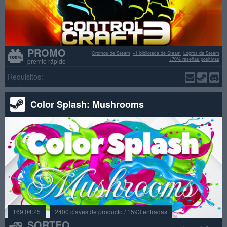
PROMO
Cromos de Steam
+1 biblioteca de Steam
Logros de Steam
>70% reseñas positivas
premio rápido
Requisitos:
Color Splash: Mushrooms
169:04:25
2400 claves de producto / 1593 entradas
SORTEO