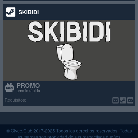
SKIBIDI
PROMO
premio rápido
Requisitos:
© Givee.Club 2017-2025 Todos los derechos reservados. Todas
las marcas son propiedad de sus respectivos dueños.