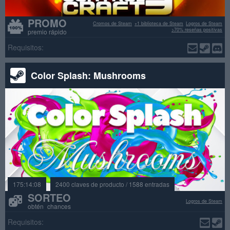
PROMO
Cromos de Steam
+1 biblioteca de Steam
Logros de Steam
>70% reseñas positivas
premio rápido
Requisitos:
Color Splash: Mushrooms
175:14:08
2400 claves de producto / 1588 entradas
SORTEO
Logros de Steam
obtén chances
Requisitos: