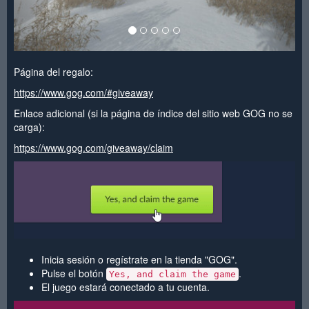
Página del regalo:
https://www.gog.com/#giveaway
Enlace adicional (si la página de índice del sitio web GOG no se
carga):
https://www.gog.com/giveaway/claim
Inicia sesión o regístrate en la tienda "GOG".
Pulse el botón
.
Yes, and claim the game
El juego estará conectado a tu cuenta.