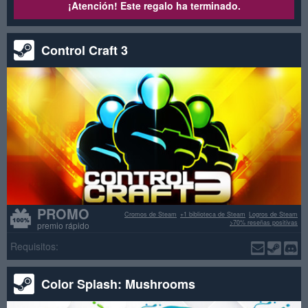
¡Atención! Este regalo ha terminado.
Control Craft 3
PROMO
Cromos de Steam
+1 biblioteca de Steam
Logros de Steam
>70% reseñas positivas
premio rápido
Requisitos:
Color Splash: Mushrooms