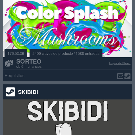
176:53:36
2400 claves de producto / 1588 entradas
SORTEO
Logros de Steam
obtén chances
Requisitos:
SKIBIDI