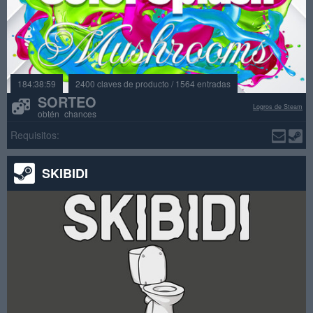
184:38:59
2400 claves de producto / 1564 entradas
SORTEO
Logros de Steam
obtén chances
Requisitos:
SKIBIDI