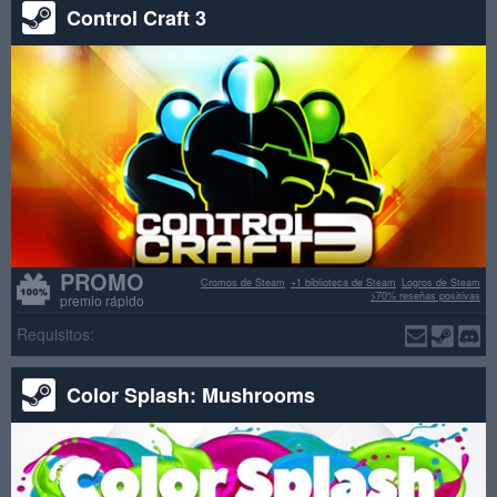
Control Craft 3
PROMO
Cromos de Steam
+1 biblioteca de Steam
Logros de Steam
>70% reseñas positivas
premio rápido
Requisitos:
Color Splash: Mushrooms