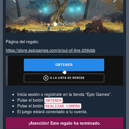
Página del regalo:
https://store.epicgames.com/p/out-of-line-209cbb
Inicia sesión o regístrate en la tienda "Epic Games".
Pulse el botón
.
OBTENER
Pulse el botón
.
REALIZAR COMPRA
El juego estará conectado a tu cuenta.
¡Atención! Este regalo ha terminado.