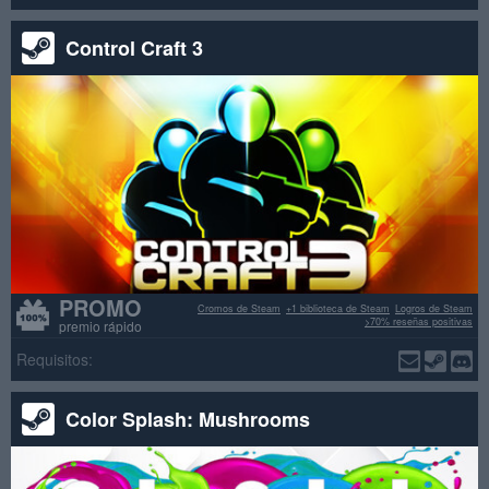
Control Craft 3
PROMO
Cromos de Steam
+1 biblioteca de Steam
Logros de Steam
>70% reseñas positivas
premio rápido
Requisitos:
Color Splash: Mushrooms