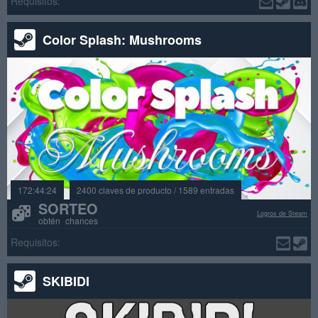
Requisitos:
Color Splash: Mushrooms
172:44:24
2400 claves de producto / 1589 entradas
SORTEO
Logros de Steam
obtén chances
Requisitos:
SKIBIDI