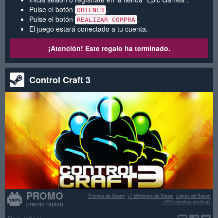
Pulse el botón
.
OBTENER
Pulse el botón
.
REALIZAR COMPRA
El juego estará conectado a tu cuenta.
¡Atención! Este regalo ha terminado.
Control Craft 3
PROMO
Cromos de Steam
+1 biblioteca de Steam
Logros de Steam
>70% reseñas positivas
premio rápido