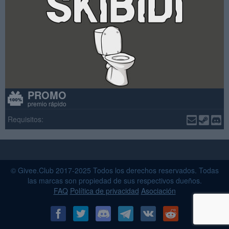
PROMO
premio rápido
Requisitos:
© Givee.Club 2017-2025 Todos los derechos reservados. Todas
las marcas son propiedad de sus respectivos dueños.
FAQ
Política de privacidad
Asociación