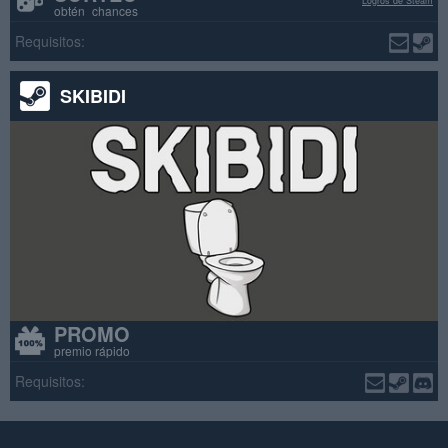
Logros de Steam
obtén chances
Requisitos:
SKIBIDI
PROMO
premio rápido
Requisitos: