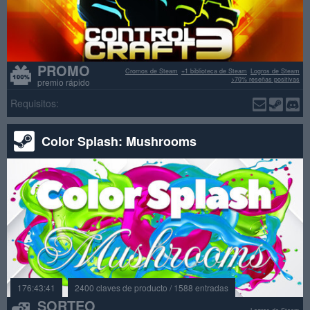
PROMO
Cromos de Steam
+1 biblioteca de Steam
Logros de Steam
>70% reseñas positivas
premio rápido
Requisitos:
Color Splash: Mushrooms
176:43:41
2400 claves de producto / 1588 entradas
SORTEO