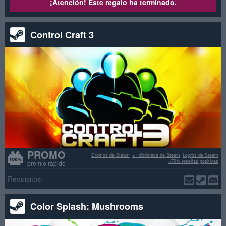
¡Atención! Este regalo ha terminado.
Control Craft 3
PROMO
Cromos de Steam
+1 biblioteca de Steam
Logros de Steam
>70% reseñas positivas
premio rápido
Requisitos:
Color Splash: Mushrooms