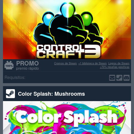
PROMO
Cromos de Steam
+1 biblioteca de Steam
Logros de Steam
>70% reseñas positivas
premio rápido
Requisitos:
Color Splash: Mushrooms