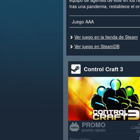
equipo de agentes de élite en los 
tras una pandemia, restablece el o
Juego AAA
Ver juego en la tienda de Steam
Ver juego en SteamDB
Control Craft 3
PROMO
L
+1 bib
premio rápido
Cr
>70% re
Requisitos: