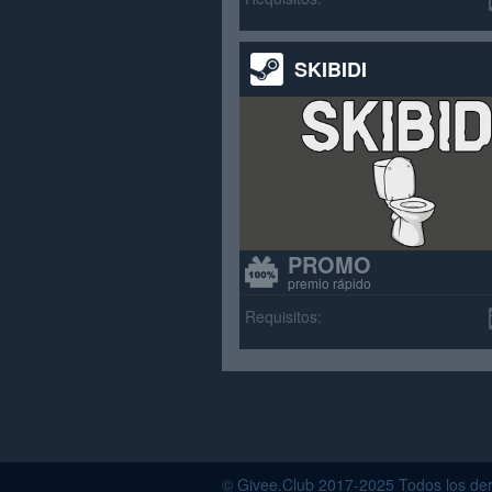
SKIBIDI
PROMO
premio rápido
Requisitos:
© Givee.Club 2017-2025 Todos los der