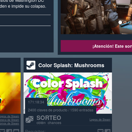
restos de Washington DC
rden e impide su colapso.
¡Atención! Este sor
Color Splash: Mushrooms
171:18:34
2400 claves de producto / 1590 entradas
SORTEO
ogros de Steam
Logros de Steam
lioteca de Steam
obtén chances
omos de Steam
señas positivas
Requisitos: