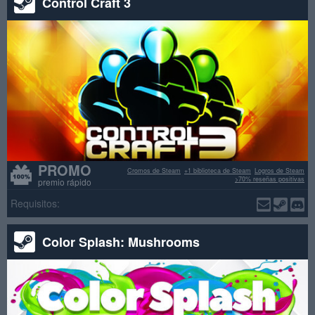
Control Craft 3
PROMO
Cromos de Steam
+1 biblioteca de Steam
Logros de Steam
>70% reseñas positivas
premio rápido
Requisitos:
Color Splash: Mushrooms