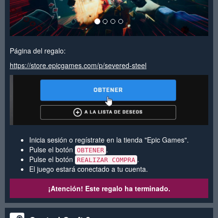
Página del regalo:
https://store.epicgames.com/p/severed-steel
Inicia sesión o regístrate en la tienda "Epic Games".
Pulse el botón
.
OBTENER
Pulse el botón
.
REALIZAR COMPRA
El juego estará conectado a tu cuenta.
¡Atención! Este regalo ha terminado.