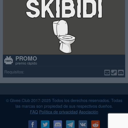
PROMO
premio rápido
Requisitos:
© Givee.Club 2017-2025 Todos los derechos reservados. Todas
las marcas son propiedad de sus respectivos dueños.
FAQ
Política de privacidad
Asociación