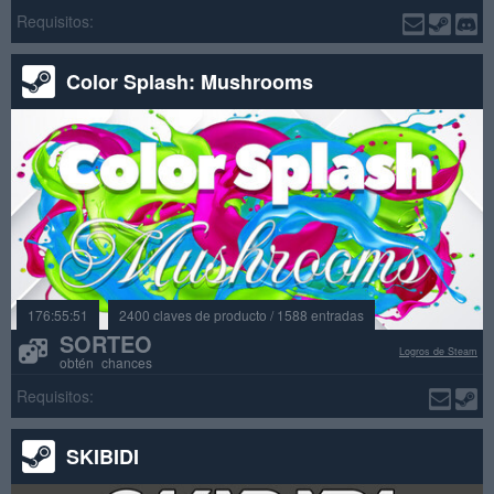
Requisitos:
Color Splash: Mushrooms
176:55:51
2400 claves de producto / 1588 entradas
SORTEO
Logros de Steam
obtén chances
Requisitos:
SKIBIDI