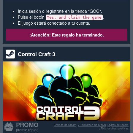
Inicia sesión o regístrate en la tienda "GOG".
Pulse el botón
.
Yes, and claim the game
El juego estará conectado a tu cuenta.
¡Atención! Este regalo ha terminado.
Control Craft 3
PROMO
Cromos de Steam
+1 biblioteca de Steam
Logros de Steam
>70% reseñas positivas
premio rápido