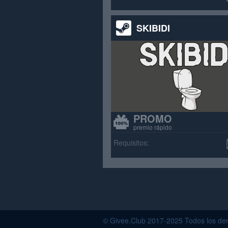
SKIBIDI
PROMO
premio rápido
Requisitos:
© Givee.Club 2017-2025 Todos los der