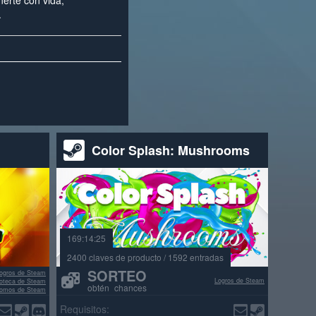
erte con vida,
.
Color Splash: Mushrooms
169:14:25
2400 claves de producto / 1592 entradas
SORTEO
ogros de Steam
Logros de Steam
lioteca de Steam
obtén chances
omos de Steam
señas positivas
Requisitos: