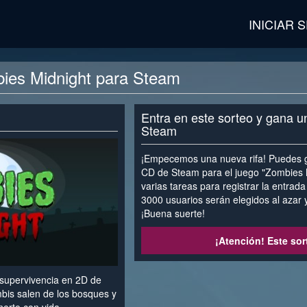
INICIAR 
ies Midnight para Steam
Entra en este sorteo y gana u
Steam
¡Empecemos una nueva rifa! Puedes g
CD de Steam para el juego "Zombies 
varias tareas para registrar la entrad
3000 usuarios serán elegidos al azar 
¡Buena suerte!
¡Atención! Este sor
 supervivencia en 2D de
ombis salen de los bosques y