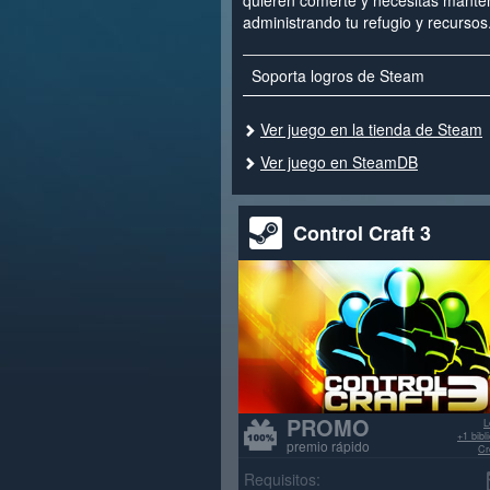
quieren comerte y necesitas manten
administrando tu refugio y recursos
Soporta logros de Steam
Ver juego en la tienda de Steam
Ver juego en SteamDB
Control Craft 3
PROMO
L
+1 bib
premio rápido
Cr
>70% re
Requisitos: