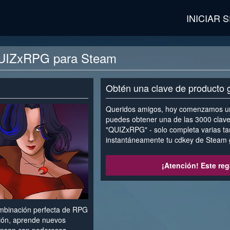
INICIAR 
QUIZxRPG para Steam
Obtén una clave de producto 
Queridos amigos, hoy comenzamos un
puedes obtener una de las 3000 clav
"QUIZxRPG" - solo completa varias tar
instantáneamente tu cdkey de Steam g
¡Atención! Este reg
mbinación perfecta de RPG
sión, aprende nuevos