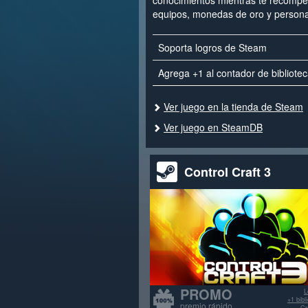
conocimientos mientras te recomp
equipos, monedas de oro y persona
Soporta logros de Steam
Agrega +1 al contador de bibliote
Ver juego en la tienda de Steam
Ver juego en SteamDB
Control Craft 3
PROMO
L
+1 bib
premio rápido
Cr