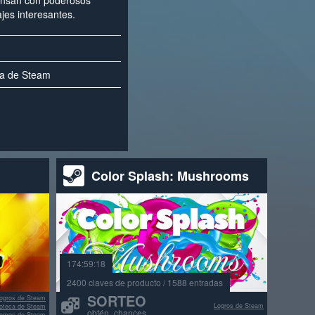
ensan con poderosos
jes interesantes.
ca de Steam
Color Splash: Mushrooms
174:59:18
2400 claves de producto / 1588 entradas
SORTEO
ogros de Steam
Logros de Steam
lioteca de Steam
obtén chances
omos de Steam