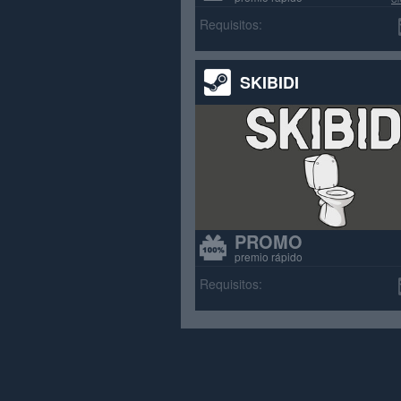
>70% re
Requisitos:
SKIBIDI
PROMO
premio rápido
Requisitos: