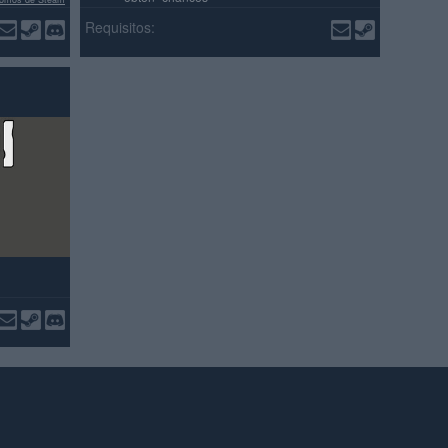
señas positivas
Requisitos: