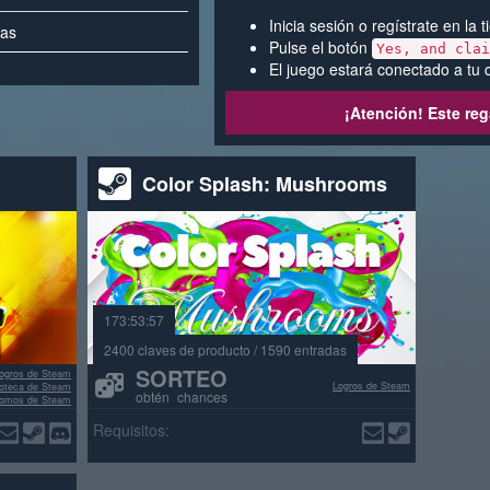
Inicia sesión o regístrate en la
vas
Pulse el botón
Yes, and cla
El juego estará conectado a tu 
¡Atención! Este reg
Color Splash: Mushrooms
173:53:57
2400 claves de producto / 1590 entradas
SORTEO
ogros de Steam
Logros de Steam
lioteca de Steam
obtén chances
omos de Steam
señas positivas
Requisitos: