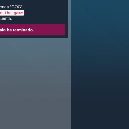
 tienda "GOG".
.
im the game
cuenta.
alo ha terminado.