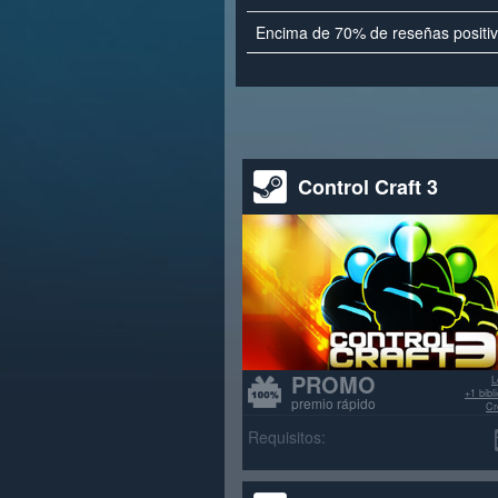
Encima de 70% de reseñas positi
Control Craft 3
PROMO
L
+1 bib
premio rápido
Cr
>70% re
Requisitos: