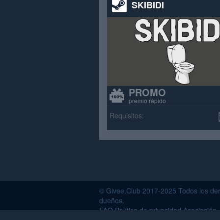
SKIBIDI
PROMO
premio rápido
Requisitos:
© Givee.Club 2017-2025 Todos los der
dueños.
FAQ
Política de privacidad
Asociación