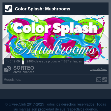
Color Splash: Mushrooms
146:19:09
2400 claves de producto / 1637 entradas
SORTEO
Logros de Steam
obtén chances
Requisitos:
© Givee.Club 2017-2025 Todos los derechos reservados. Todas
las marcas son propiedad de sus respectivos dueños.