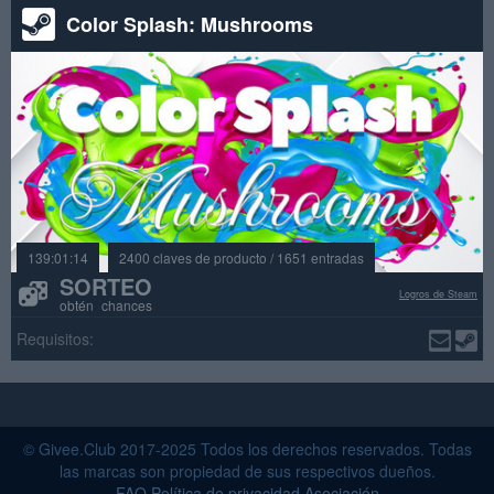
Color Splash: Mushrooms
139:01:14
2400 claves de producto / 1651 entradas
SORTEO
Logros de Steam
obtén chances
Requisitos:
© Givee.Club 2017-2025 Todos los derechos reservados. Todas
las marcas son propiedad de sus respectivos dueños.
FAQ
Política de privacidad
Asociación