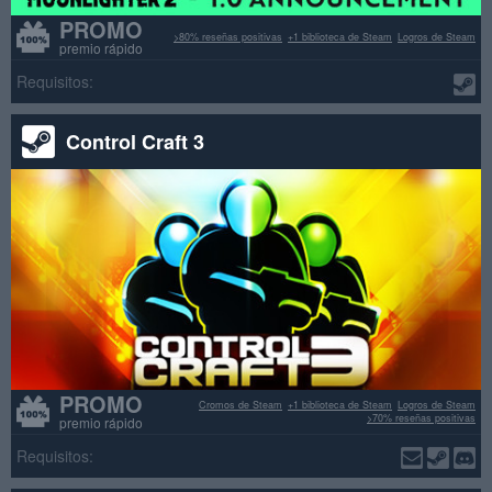
PROMO
>80% reseñas positivas
+1 biblioteca de Steam
Logros de Steam
premio rápido
Requisitos:
Control Craft 3
PROMO
Cromos de Steam
+1 biblioteca de Steam
Logros de Steam
>70% reseñas positivas
premio rápido
Requisitos: