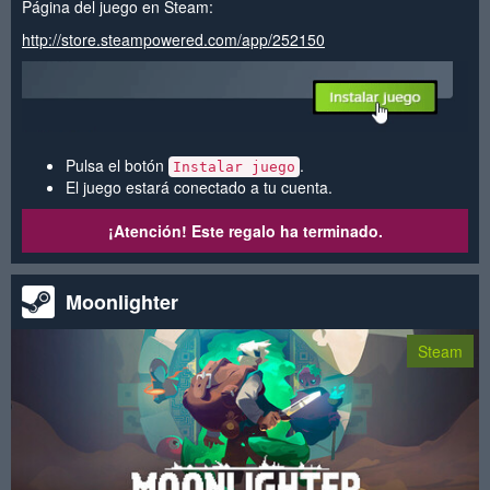
Página del juego en Steam:
http://store.steampowered.com/app/252150
Pulsa el botón
.
Instalar juego
El juego estará conectado a tu cuenta.
¡Atención! Este regalo ha terminado.
Moonlighter
Steam