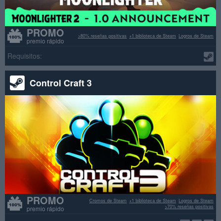
PROMO
>80% reseñas positivas
+1 biblioteca de Steam
Logros de Steam
premio rápido
Requisitos:
Control Craft 3
PROMO
Cromos de Steam
+1 biblioteca de Steam
Logros de Steam
>70% reseñas positivas
premio rápido