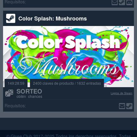
Requisitos:
Color Splash: Mushrooms
149:28:59
2400 claves de producto / 1632 entradas
SORTEO
Logros de Steam
obtén chances
Requisitos:
© Givee.Club 2017-2025 Todos los derechos reservados. Todas