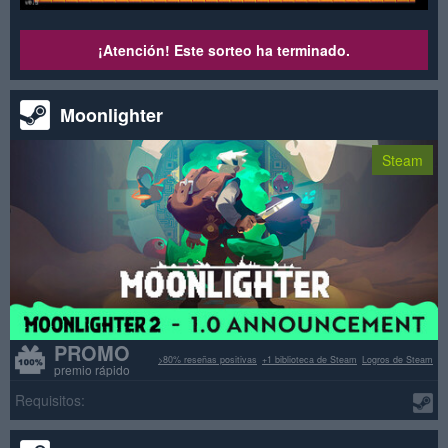
¡Atención! Este sorteo ha terminado.
Moonlighter
Steam
PROMO
>80% reseñas positivas
+1 biblioteca de Steam
Logros de Steam
premio rápido
Requisitos: