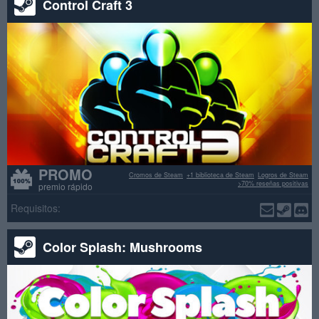
Control Craft 3
PROMO
Cromos de Steam
+1 biblioteca de Steam
Logros de Steam
>70% reseñas positivas
premio rápido
Requisitos:
Color Splash: Mushrooms