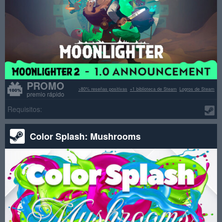
PROMO
>80% reseñas positivas
+1 biblioteca de Steam
Logros de Steam
premio rápido
Requisitos:
Color Splash: Mushrooms