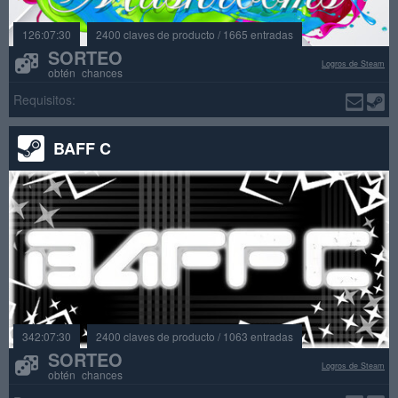
126:07:30
2400 claves de producto / 1665 entradas
SORTEO
Logros de Steam
obtén chances
Requisitos:
BAFF C
342:07:30
2400 claves de producto / 1063 entradas
SORTEO
Logros de Steam
obtén chances