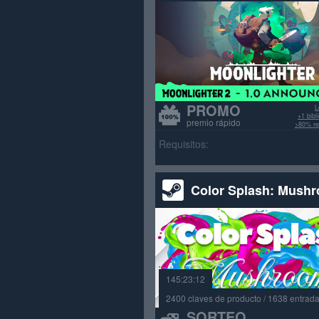
PROMO
L
+1 bib
premio rápido
>80% re
Requisitos:
Color Splash: Mush
145:23:12
2400 claves de producto / 1638 entrad
SORTEO