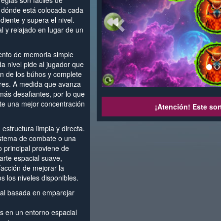
eglas son fáciles de
a dónde está colocada cada
iente y supera el nivel.
 y relajado en lugar de un
iento de memoria simple
da nivel pide al jugador que
ón de los búhos y complete
ares. A medida que avanza
 más desafiantes, por lo que
te una mejor concentración
¡Atención! Este sor
structura limpia y directa.
sistema de combate o una
o principal proviene de
rte espacial suave,
facción de mejorar la
 los niveles disponibles.
al basada en emparejar
 en un entorno espacial