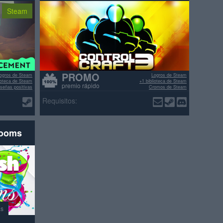
Steam
PROMO
ogros de Steam
Logros de Steam
lioteca de Steam
+1 biblioteca de Steam
premio rápido
señas positivas
Cromos de Steam
>70% reseñas positivas
Requisitos:
rooms
as