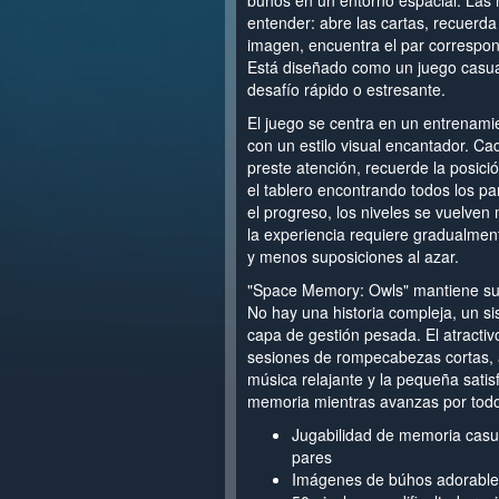
búhos en un entorno espacial. Las r
entender: abre las cartas, recuerd
imagen, encuentra el par correspond
Está diseñado como un juego casual
desafío rápido o estresante.
El juego se centra en un entrenam
con un estilo visual encantador. Ca
preste atención, recuerde la posici
el tablero encontrando todos los p
el progreso, los niveles se vuelven
la experiencia requiere gradualmen
y menos suposiciones al azar.
"Space Memory: Owls" mantiene su e
No hay una historia compleja, un 
capa de gestión pesada. El atractiv
sesiones de rompecabezas cortas, a
música relajante y la pequeña satis
memoria mientras avanzas por todos
Jugabilidad de memoria casu
pares
Imágenes de búhos adorables