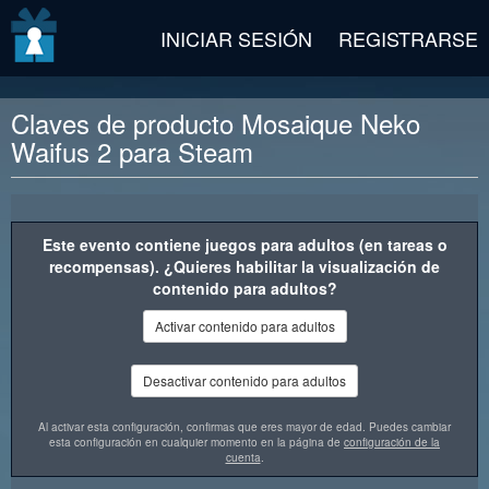
v2 beta
INICIAR SESIÓN
REGISTRARSE
Claves de producto Mosaique Neko
Waifus 2 para Steam
Descripción del premio
Este evento contiene juegos para adultos (en tareas o
recompensas). ¿Quieres habilitar la visualización de
contenido para adultos?
Activar contenido para adultos
Desactivar contenido para adultos
Al activar esta configuración, confirmas que eres mayor de edad. Puedes cambiar
esta configuración en cualquier momento en la página de
configuración de la
cuenta
.
"Mosaique Neko Waifus 2"
es un juego de puzles casual para