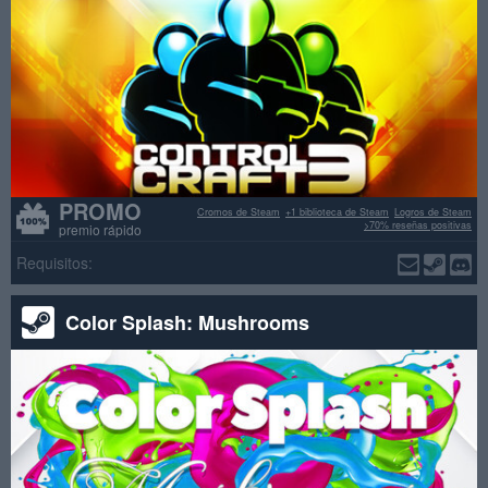
PROMO
Cromos de Steam
+1 biblioteca de Steam
Logros de Steam
>70% reseñas positivas
premio rápido
Requisitos:
Color Splash: Mushrooms