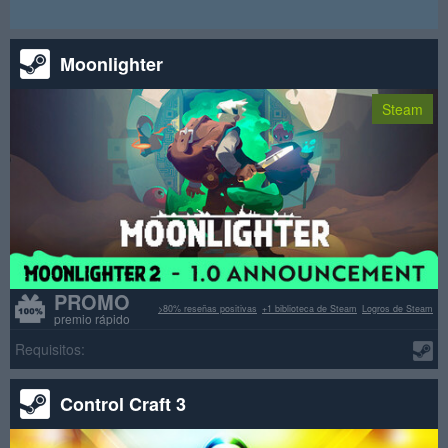
Moonlighter
Steam
PROMO
>80% reseñas positivas
+1 biblioteca de Steam
Logros de Steam
premio rápido
Requisitos:
Control Craft 3