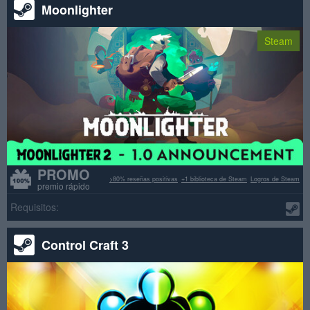
Moonlighter
Steam
PROMO
>80% reseñas positivas
+1 biblioteca de Steam
Logros de Steam
premio rápido
Requisitos:
Control Craft 3