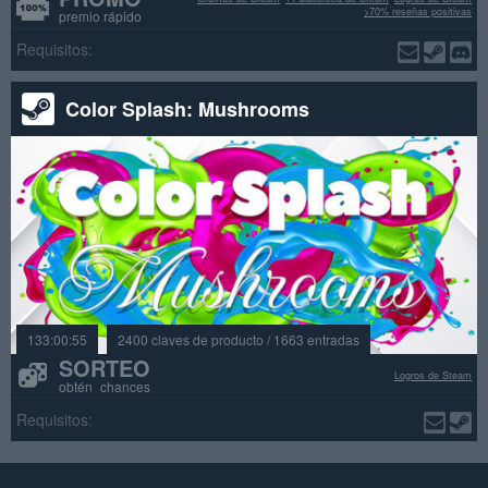
>70% reseñas positivas
premio rápido
Requisitos:
Color Splash: Mushrooms
133:00:55
2400 claves de producto / 1663 entradas
SORTEO
Logros de Steam
obtén chances
Requisitos: