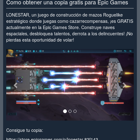
Como obtener una copia gratis para Epic Games
LONESTAR, un juego de construcción de mazos Roguelike
estratégico donde juegas como cazarrecompensas, ¡es GRATIS
actualmente en la Epic Games Store. Construye naves
espaciales, desbloquea talentos, derrota a los delincuentes! ¡No
pierdas esta oportunidad de volar!
<
>
Consigue tu copia:
https://store.epicgames.com/p/lonestar-83f143