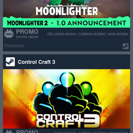
PROMO
>80% reseñas positivas
+1 biblioteca de Steam
Logros de Steam
premio rápido
Requisitos:
Control Craft 3
PROMO
Cromos de Steam
+1 biblioteca de Steam
Logros de Steam