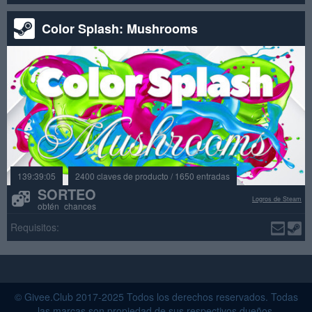
Color Splash: Mushrooms
139:39:05
2400 claves de producto / 1650 entradas
SORTEO
Logros de Steam
obtén chances
Requisitos:
© Givee.Club 2017-2025 Todos los derechos reservados. Todas
las marcas son propiedad de sus respectivos dueños.