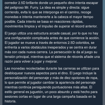
corredor 2.5D brillante donde un pequeño dino intenta escapar
del peligroso Mr. Furry. La idea es simple y directa: sigue
corriendo, evita lo que se interponga en el camino, recoge
monedas e intenta mantenerte a la cabeza el mayor tiempo
posible. Cada intento se basa en reacciones rápidas,
movimientos limpios y el impulso de superar el récord anterior.
El juego utiliza una estructura arcade casual, por lo que no hay
una configuración complicada antes de que comience la acción.
El jugador se mueve a través de entornos 2.5D coloridos, se
enfrenta a varios obstáculos inesperados y se centra en durar
más con cada nueva carrera. La persecución le da al juego su
tensión principal, mientras que el sistema de récords añade una
razón para volver a jugar y mejorar.
Las monedas recolectadas durante las carreras se utilizan para
desbloquear nuevos aspectos para el dino. El juego incluye la
personalización del personaje y más de diez opciones de ropa,
lo que permite al jugador cambiar la apariencia del personaje
mientras continúa persiguiendo puntuaciones más altas. El
estilo general es juguetón, un poco absurdo y está hecho para
sesiones cortas en lugar de una larga campaña basada en la
historia.