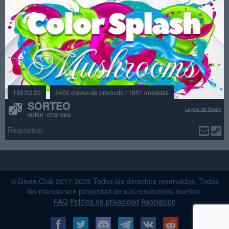
138:53:22
2400 claves de producto / 1651 entradas
SORTEO
Logros de Steam
obtén chances
Requisitos:
© Givee.Club 2017-2025 Todos los derechos reservados. Todas
las marcas son propiedad de sus respectivos dueños.
FAQ
Política de privacidad
Asociación