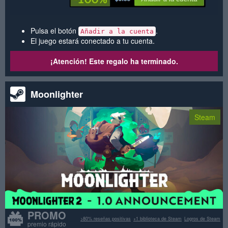
Pulsa el botón
.
Añadir a la cuenta
El juego estará conectado a tu cuenta.
¡Atención! Este regalo ha terminado.
Moonlighter
Steam
PROMO
>80% reseñas positivas
+1 biblioteca de Steam
Logros de Steam
premio rápido