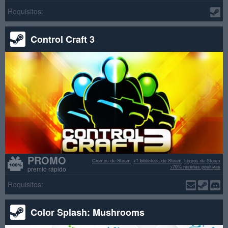
Requisitos:
Control Craft 3
PROMO
Cromos de Steam
+1 biblioteca de Steam
Logros de Steam
>70% reseñas positivas
premio rápido
Requisitos:
Color Splash: Mushrooms