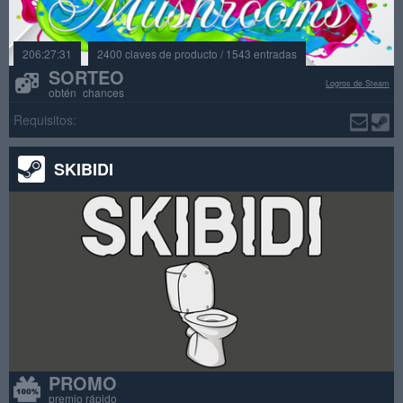
206:27:31
2400 claves de producto / 1543 entradas
SORTEO
Logros de Steam
obtén chances
Requisitos:
SKIBIDI
PROMO
premio rápido