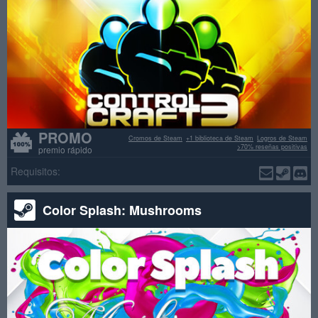
PROMO
Cromos de Steam
+1 biblioteca de Steam
Logros de Steam
>70% reseñas positivas
premio rápido
Requisitos:
Color Splash: Mushrooms