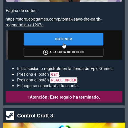
Página de sorteo:
https://store.epicgames.com/p/tomak-save-the-earth-
regeneration-c1207c
Inicia sesión o regístrate en la tienda de Epic Games.
Presiona el botón
.
GET
Presiona el botón
.
PLACE ORDER
El juego se conectará a tu cuenta.
¡Atención! Este regalo ha terminado.
Control Craft 3