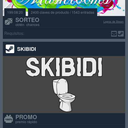
199:08:20
2400 claves de producto / 1543 entradas
SORTEO
Logros de Steam
obtén chances
Requisitos:
SKIBIDI
PROMO
premio rápido