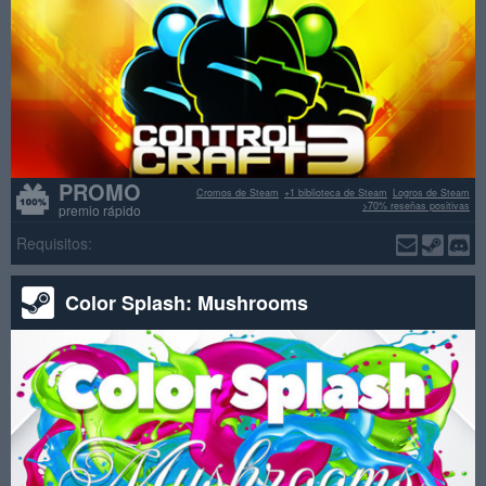
PROMO
Cromos de Steam
+1 biblioteca de Steam
Logros de Steam
>70% reseñas positivas
premio rápido
Requisitos:
Color Splash: Mushrooms