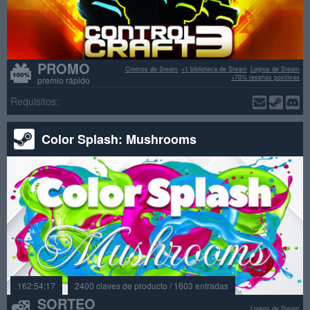
PROMO
Cromos de Steam
+1 biblioteca de Steam
Logros de Steam
>70% reseñas positivas
premio rápido
Requisitos:
Color Splash: Mushrooms
162:54:17
2400 claves de producto / 1603 entradas
SORTEO
Logros de Steam